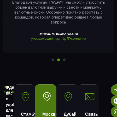
Благодаря услугам TWEPAY, мы смогли упростить
обмен валютной выручки и свести к минимуму
валютные риски. Особенно приятно работать с
командой, которая оперативно решает любые
вопросы
Михаил Викторович
управляющий партнёр IT-компании
Ждём
НАШИ
КОНТАКТЫ
вас
в
удобное
для
Стамбул
Москва
Дубай
Связь
вас