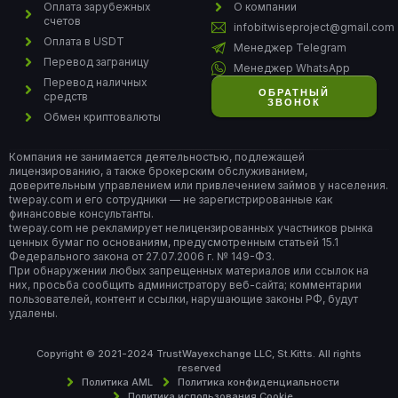
Оплата зарубежных
О компании
счетов
infobitwiseproject@gmail.com
Оплата в USDT
Менеджер Telegram
Перевод заграницу
Менеджер WhatsApp
Перевод наличных
ОБРАТНЫЙ
средств
ЗВОНОК
Обмен криптовалюты
Компания не занимается деятельностью, подлежащей
лицензированию, а также брокерским обслуживанием,
доверительным управлением или привлечением займов у населения.
twepay.com и его сотрудники — не зарегистрированные как
финансовые консультанты.
twepay.com не рекламирует нелицензированных участников рынка
ценных бумаг по основаниям, предусмотренным статьей 15.1
Федерального закона от 27.07.2006 г. № 149-ФЗ.
При обнаружении любых запрещенных материалов или ссылок на
них, просьба сообщить администратору веб-сайта; комментарии
пользователей, контент и ссылки, нарушающие законы РФ, будут
удалены.
Copyright © 2021-2024 TrustWayexchange LLC, St.Kitts. All rights
reserved
Политика AML
Политика конфиденциальности
Политика использования Cookie