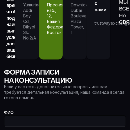
МЫ
с
время,
Yumurtacı
Пресненская
Downtown
ВСЕ
нами
Abdi
наб.,
Dubai
чтобы
НА
Bey
12,
Boulevard
подобрать
СВЯ
Cd,
Башня
Plaza
trustwayexchang
наиболее
Dikyol
Федерация
Tower,
выгодные
Sk.
Восток
1
условия
No:2/A
для
вашего
бизнеса.
ФОРМА ЗАПИСИ
НА КОНСУЛЬТАЦИЮ
Если у вас есть дополнительные вопросы или вам
требуется детальная консультация, наша команда всегда
готова помочь
ФИО