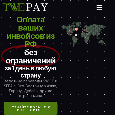
Оплата
ваших
инвойсов из
РФ
без
ограничений
за 1 день в любую
страну
Валютные переводы SWIFT и
SEPA в Юго-Восточную Азию,
Европу, Дубай и другие
страны мира
УЗНАЙТЕ БОЛЬШЕ
В TELEGRAM